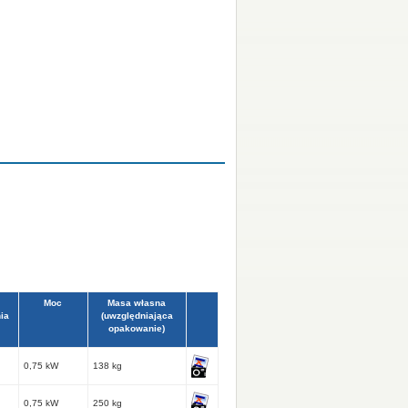
Moc
Masa własna
ia
(uwzględniająca
opakowanie)
0,75 kW
138 kg
0,75 kW
250 kg