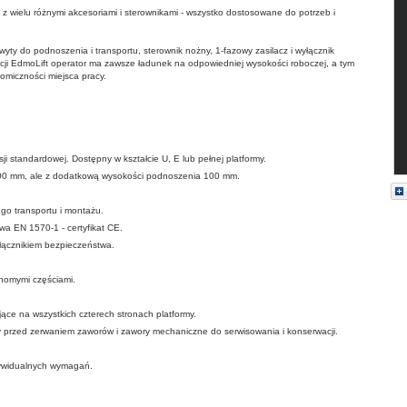
z wielu różnymi akcesoriami i sterownikami - wszystko dostosowane do potrzeb i
hwyty do podnoszenia i transportu, sterownik nożny, 1-fazowy zasilacz i wyłącznik
ji EdmoLift operator ma zawsze ładunek na odpowiedniej wysokości roboczej, a tym
omiczności miejsca pracy.
sji standardowej
.
Dostępny w kształcie
U,
E
lub
pełnej platformy.
00
mm
, ale z
dodatkową
wysokości podnoszenia 100 mm
.
ego
transportu i montażu.
twa
EN
1570-1
-
certyfikat CE
.
łącznikiem bezpieczeństwa
.
chomymi częściami
.
jące
na
wszystkich czterech
stronach
platformy
.
 przed z
erwaniem
zaworów i
zawory
mechaniczne do
serwisowania i konserwacji
.
ywidualnych wymagań
.