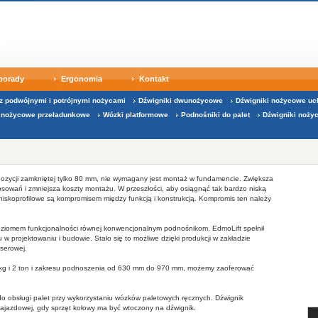
 porady
Ergonomia
Kontakt
 z podwójnymi i potrójnymi nożycami
Dźwigniki dwunożycowe
Dźwigniki nożycowe uc
i nożycowe przeładunkowe
Wózki platformowe
Podnośniki do palet
Dźwigniki noży
pozycji zamkniętej tylko 80 mm, nie wymagany jest montaż w fundamencie.
Zwiększa
osowań i zmniejsza koszty montażu. W przeszłości, aby osiągnąć tak bardzo niską
niskoprofilowe są kompromisem między funkcją i konstrukcją.
Kompromis ten należy
poziomem funkcjonalności równej konwencjonalnym podnośnikom.
EdmoLift spełnił
u w projektowaniu i budowie.
Stało się to możliwe dzięki produkcji w zakładzie
serowej.
 kg i 2 ton i zakresu podnoszenia od 630 mm do 970 mm, możemy zaoferować
 do obsługi palet przy wykorzystaniu wózków paletowych ręcznych. Dźwignik
jazdowej, gdy sprzęt kołowy ma być wtoczony na dźwignik.