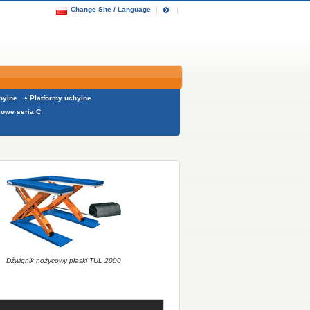
Change Site / Language
hylne
Platformy uchylne
cowe seria C
Dźwignik nożycowy płaski TUL 2000