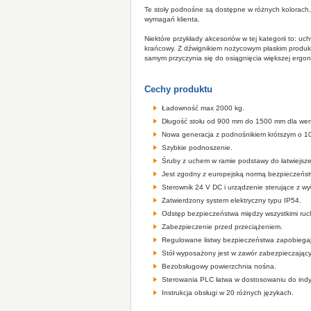
Te stoły podnośne są dostępne w różnych kolorach, 
wymagań klienta.
Niektóre przykłady akcesoriów w tej kategorii to: uc
krańcowy.
Z dźwignikiem nożycowym płaskim produkc
samym przyczynia się do osiągnięcia większej ergon
Cechy produktu
Ładowność
max
2000 kg.
Długość stołu
od 900
mm do
1500 mm
dla
wer
Nowa generacja
z
podnośnikiem krótszym o
1
Szybkie
podnoszenie.
Śruby z uchem
w
ramie podstawy
do
łatwiejsz
Jest zgodny z
europejską normą
bezpieczeńs
Sterownik
24 V
DC
i
urządzenie sterujące
z
wy
Zatwierdzony
system elektryczny typu IP54
.
Odstęp
bezpieczeństwa między
wszystkimi ru
Zabezpieczenie przed przeciążeniem
.
Regulowane
listwy
bezpieczeństwa
zapobiega
Stół
wyposażony jest w
zawór zabezpieczający
Bezobsługowy
powierzchnia nośna
.
Sterowania PLC
łatwa w
dostosowaniu do
ind
Instrukcja obsługi
w 20
różnych językach
.