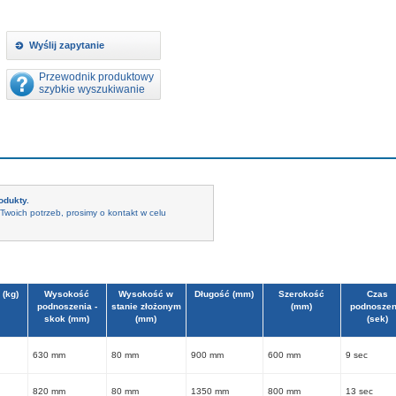
Wyślij zapytanie
Przewodnik produktowy
szybkie wyszukiwanie
odukty.
Twoich potrzeb, prosimy o kontakt w celu
 (kg)
Wysokość
Wysokość w
Długość (mm)
Szerokość
Czas
podnoszenia -
stanie złożonym
(mm)
podnoszen
skok (mm)
(mm)
(sek)
630 mm
80 mm
900 mm
600 mm
9 sec
820 mm
80 mm
1350 mm
800 mm
13 sec