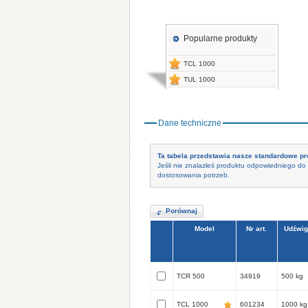
Popularne produkty
TCL 1000
TUL 1000
Dane techniczne
Ta tabela przedstawia nasze standardowe pr
Jeśli nie znalazłeś produktu odpowiedniego do 
dostosowania potrzeb.
Porównaj
Model
Nr art.
Udźwig
TCR 500
34919
500 kg
TCL 1000
601234
1000 kg