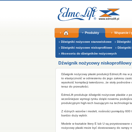
Produkty
Wsparcie i
Dźwigniki nożycowe stanowiskowe
Dźwigniki
Dźwigniki nożycowe niskoprofilowe
Dźwignik
Akcesoria do dźwigników nożycowych
Dźwignik nożycowy niskoprofilowy
Dźwignik nożycowy płaski produkcji EdmoLift ma w 
to elastyczność w odniesieniu do jego zakresu zast
wysokość kompilacji
twierdzono, że stoły podnośne 
teraz do przeszłości.
EdmoLift produkuje dźwigniki nożycowe płaskie z 
wcześniejsze wymogi rynku dzięki nowemu podejści
produkcyjnym high-tech bazującym na technologii la
Z różnych wzorów i modeli, nośności pomiędzy 600
bardzo duży wybór.
Modele w kształcie litery E lub U są przystosowane
nożycowy płaski m
oże być dostosowany do rampy na