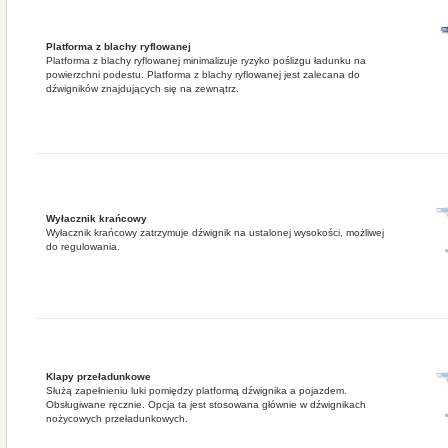
Platforma z blachy ryflowanej
Platforma z blachy ryflowanej minimalizuje ryzyko poślizgu ładunku na
powierzchni podestu. Platforma z blachy ryflowanej jest zalecana do
dźwigników znajdujących się na zewnątrz.
Wyłacznik krańcowy
Wyłacznik krańcowy zatrzymuje dźwignik na ustalonej wysokości, możliwej
do regulowania.
Klapy przeładunkowe
Służą zapełnieniu luki pomiędzy platformą dźwignika a pojazdem.
Obsługiwane ręcznie. Opcja ta jest stosowana głównie w dźwignikach
nożycowych przeładunkowych.