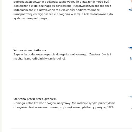
poprzez zastosowanie podwozia szynowego. To urządzenie może być
dostarczone z lub bez napędu silnikowego. Najłatwiekszym sposobem z
radzeniem sobie z niwelowaniem nierówności podłoża w drodze
transportowej jest wyposażenie dźwignika w ramę z kołami dostowaną do
systemu transportowego.
Wzmocniona platforma
Zapewnia dodatkowe wsparcie dźwignika nożycowego. Zawiera również
mechaniczne odbojniki w ramie dolnej.
Ochrona przed przeciążeniem
Pomaga ustabilizować dźwignik nożycowy. Minimalizuje ryzyko przechylenia
dźwignika. Jest rekomendowana przy zwiększeniu platformy powyżej 10%