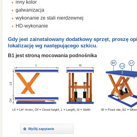
inny
kolor
galwanizacja
wykonanie
ze stali nierdzewnej
HD-
wykonanie
Gdy jest zainstalowany
dodatkowy
sprzęt
, proszę
op
lokalizację
wg
następującego
szkicu
.
B1
jest
stroną mocowania
podnośnika
Wyślij zapytanie