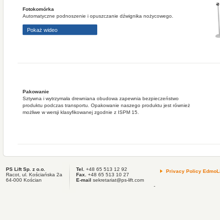
Fotokomórka
Automatyczne podnoszenie i opuszczanie dźwignika nożycowego.
Pokaż wideo
Pakowanie
Sztywna i wytrzymała drewniana obudowa zapewnia bezpieczeństwo
produktu podczas transportu. Opakowanie naszego produktu jest również
możliwe w wersji klasyfikowanej zgodnie z ISPM 15.
PS Lift Sp. z o.o.
Tel.
+48 65 513 12 92
Privacy Policy EdmoLi
Racot, ul. Kościańska 2a
Fax.
+48 65 513 10 27
64-000 Kościan
E-mail
sekretariat@ps-lift.com
-