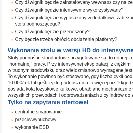
Czy dźwignik
będzie
zainstalowany wewnątrz czy na ze
Czy dźwignik
będzie
intensywnie wykorzystywany?
Czy dźwignik
będzie
wyposażony w
dodatkowe zabezp
stołu
podnoszącego
?
Czy dźwignik
będzie
przenoszony
?
Czy będzie
trzeba
obrócić
obciążenie
platformy
?
Wykonanie
stołu
w
wersji HD do
intensywne
Stoły podnośne
standardowe przygotowa
ne są
do
dobrej
i
"normalnej"
pracy
. Przy
intensywnej
eksploatacji
z
ciężkimi
w
trudnym
środowisku oraz wielozmianowo
wymagane jest
To
wykonanie
powinno
być stosowane, gdy
liczba cykli
pod
10.000/rok
lub
jeśli
cykle
podnoszenia
to więcej niż
10/god
posiada
koła
łożyskowe kulkowe
,
obrabiane mechanicznie
wszystkich
przewodach i odprowadzeniach z cylindrów
do
Tylko na z
apytanie
ofertowe
!
centralne smarowanie
przeciwwybuchowy
wykonanie
ESD