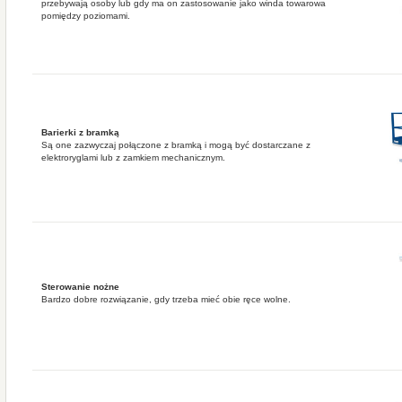
przebywają osoby lub gdy ma on zastosowanie jako winda towarowa
pomiędzy poziomami.
Barierki z bramką
Są one zazwyczaj połączone z bramką i mogą być dostarczane z
elektroryglami lub z zamkiem mechanicznym.
Sterowanie nożne
Bardzo dobre rozwiązanie, gdy trzeba mieć obie ręce wolne.