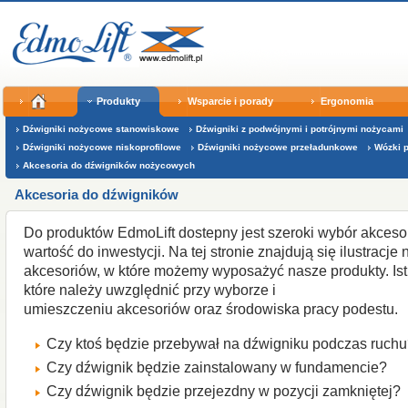
Produkty
Wsparcie i porady
Ergonomia
Dźwigniki nożycowe stanowiskowe
Dźwigniki z podwójnymi i potrójnymi nożycami
Dźwigniki nożycowe niskoprofilowe
Dźwigniki nożycowe przeładunkowe
Wózki 
Akcesoria do dźwigników nożycowych
Akcesoria do dźwigników
Do produktów
EdmoLift
dostepny
jest
szeroki
wybór akceso
wartość
do
inwestycji.
Na tej stronie
znajdują się
ilustracje
akcesoriów, w które
możemy
wyposażyć
nasze produkty
.
Is
które należy uwzględnić
przy wyborze
i
umieszczeniu
akcesoriów
oraz
środowiska
pracy
podestu
.
Czy ktoś będzie
przebywał
na dźwigniku podczas ruchu
Czy dźwignik
będzie
zainstalowany w
fundamencie
?
Czy dźwignik
będzie
przejezdny w pozycji zamkniętej
?