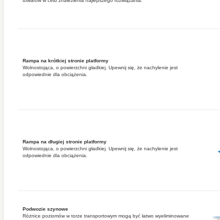
towarów w celu znalezienia najlepszego rozwiązania.
Rampa na krótkiej stronie platformy
Wolnostojąca, o powierzchni gładkiej. Upewnij się, że nachylenie jest
odpowiednie dla obciążenia.
Rampa na długiej stronie platformy
Wolnostojąca, o powierzchni gładkiej. Upewnij się, że nachylenie jest
odpowiednie dla obciążenia.
Podwozie szynowe
Różnice poziomów w torze transportowym mogą być łatwo wyeliminowane