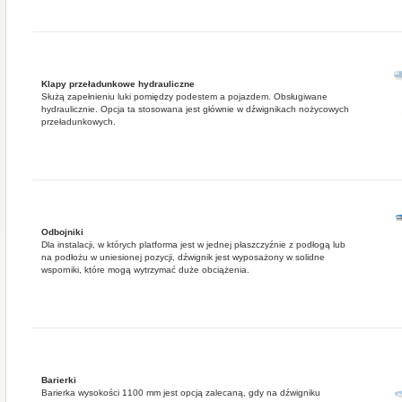
Klapy przeładunkowe hydrauliczne
Służą zapełnieniu luki pomiędzy podestem a pojazdem. Obsługiwane
hydraulicznie. Opcja ta stosowana jest głównie w dźwignikach nożycowych
przeładunkowych.
Odbojniki
Dla instalacji, w których platforma jest w jednej płaszczyźnie z podłogą lub
na podłożu w uniesionej pozycji, dźwignik jest wyposażony w solidne
wsporniki, które mogą wytrzymać duże obciążenia.
Barierki
Barierka wysokości 1100 mm jest opcją zalecaną, gdy na dźwigniku