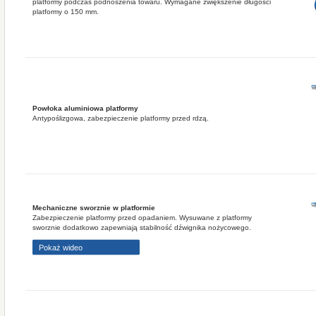
platformy podczas podnoszenia towaru. Wymagane zwiększenie długości
platformy o 150 mm.
Powłoka aluminiowa platformy
Antypoślizgowa, zabezpieczenie platformy przed rdzą.
Mechaniczne sworznie w platformie
Zabezpieczenie platformy przed opadaniem. Wysuwane z platformy
sworznie dodatkowo zapewniają stabilność dźwignika nożycowego.
Pokaż wideo