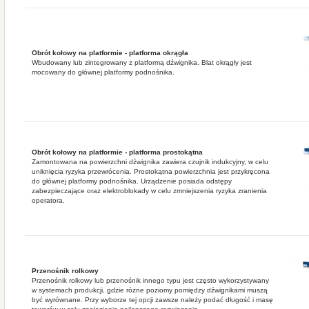
Obrót kołowy na platformie - platforma okrągła
Wbudowany lub zintegrowany z platformą dźwignika. Blat okrągły jest
mocowany do głównej platformy podnośnika.
Obrót kołowy na platformie - platforma prostokątna
Zamontowana na powierzchni dźwignika zawiera czujnik indukcyjny, w celu
uniknięcia ryzyka przewrócenia. Prostokątna powierzchnia jest przykręcona
do głównej platformy podnośnika. Urządzenie posiada odstępy
zabezpieczające oraz elektroblokady w celu zmniejszenia ryzyka zranienia
operatora.
Przenośnik rolkowy
Przenośnik rolkowy lub przenośnik innego typu jest często wykorzystywany
w systemach produkcji, gdzie różne poziomy pomiędzy dźwignikami muszą
być wyrównane. Przy wyborze tej opcji zawsze należy podać długość i masę