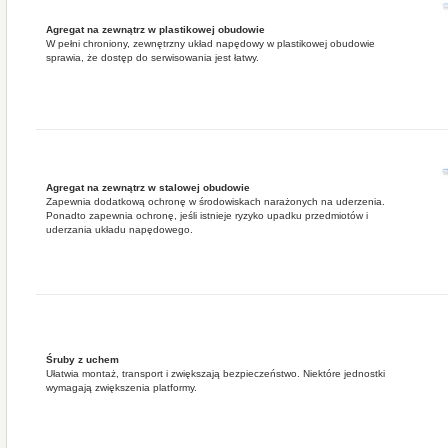
Agregat na zewnątrz w plastikowej obudowie
W pełni chroniony, zewnętrzny układ napędowy w plastikowej obudowie
sprawia, że dostęp do serwisowania jest łatwy.
Agregat na zewnątrz w stalowej obudowie
Zapewnia dodatkową ochronę w środowiskach narażonych na uderzenia.
Ponadto zapewnia ochronę, jeśli istnieje ryzyko upadku przedmiotów i
uderzania układu napędowego.
Śruby z uchem
Ułatwia montaż, transport i zwiększają bezpieczeństwo. Niektóre jednostki
wymagają zwiększenia platformy.